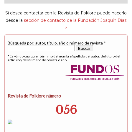
navigat
Si desea contactar con la Revista de Foklore puede hacerlo
desde la
sección de contacto de la Fundación Joaquín Díaz
>
Búsqueda por: autor, título, año o número de revista *
* Es válido cualquier término del nombre/apellido del autor, del título del
artículo y del número de revista o año.
Revista de Folklore número
056