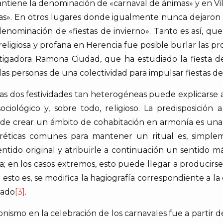
ntiene la denominación de «carnaval de ánimas» y en Vil
». En otros lugares donde igualmente nunca dejaron de
denominación de «fiestas de invierno». Tanto es así, qu
eligiosa y profana en Herencia fue posible burlar las pr
estigadora Ramona Ciudad, que ha estudiado la fiesta d
las personas de una colectividad para impulsar fiestas de
tas dos festividades tan heterogéneas puede explicarse a
sociológico y, sobre todo, religioso. La predisposición
 de crear un ámbito de cohabitación en armonía es una
incréticas comunes para mantener un ritual es, simple
sentido original y atribuirle a continuación un sentid
a; en los casos extremos, esto puede llegar a producirse
: esto es, se modifica la hagiografía correspondiente a l
dado
[3]
.
onismo en la celebración de los carnavales fue a partir 