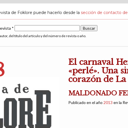
evista de Foklore puede hacerlo desde la
sección de contacto de
revista *
utor, del título del artículo y del número de revista o año.
El carnaval He
8
«perlé». Una s
corazón de L
MALDONADO FELI
Publicado en el año
2013
en la Re