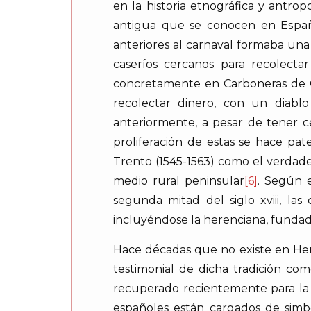
en la historia etnográfica y antr
antigua que se conocen en España
anteriores al carnaval formaba una 
caseríos cercanos para recolecta
concretamente en Carboneras de G
recolectar dinero, con un diab
anteriormente, a pesar de tener ce
proliferación de estas se hace pat
Trento (1545-1563) como el verdader
medio rural peninsular
[6]
. Según 
segunda mitad del siglo xviii, la
incluyéndose la herenciana, fundada
Hace décadas que no existe en Here
testimonial de dicha tradición com
recuperado recientemente para la f
españoles están cargados de simbol