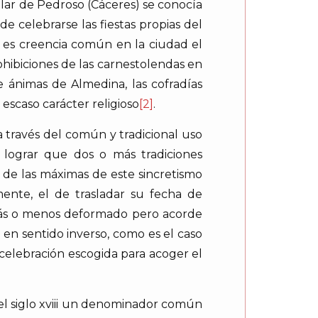
lar de Pedroso (Cáceres) se conocía
 celebrarse las fiestas propias del
e es creencia común en la ciudad el
ohibiciones de las carnestolendas en
e ánimas de Almedina, las cofradías
 escaso carácter religioso
[2]
.
 través del común y tradicional uso
 a lograr que dos o más tradiciones
 de las máximas de este sincretismo
mente, el de trasladar su fecha de
o más o menos deformado pero acorde
 en sentido inverso, como es el caso
a celebración escogida para acoger el
del siglo xviii un denominador común