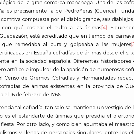
opológica de la gran comarca manchega. Una de las c
 es precisamente la de Pedroñeras (Cuenca), fundada
comitiva compuesta por el diablo grande, seis diablejos 
r con qué costear el culto a las ánimas
[4]
. Siguiend
uadazaón, está acreditado que en tiempo de carnaval 
lo que remedaba al cura y golpeaba a las mujeres
[
rtificadas en España cofradías de ánimas desde el s. x
ente en la sociedad española. Diferentes historiadores 
o artífice e impulsor de la aparición de numerosas cofr
el Censo de Gremios, Cofradías y Hermandades redac
s cofradías de ánimas existentes en la provincia de Ci
 el 16 de febrero de 1766.
ncia tal cofradía, tan solo se mantiene un vestigio de
o es el estandarte de ánimas que presidía el ofertori
iesta. Por otro lado, y como bien apuntaba el maestro 
ismos y llenos de personajes singulares; entre los el