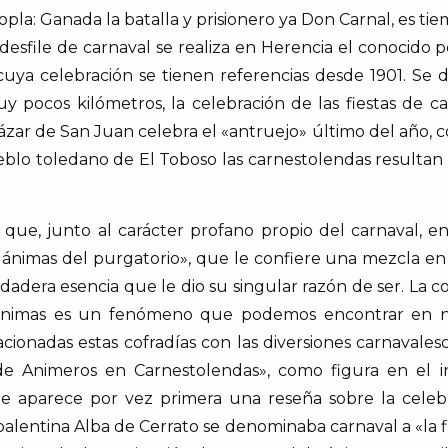
pla: Ganada la batalla y prisionero ya Don Carnal, es ti
mer desfile de carnaval se realiza en Herencia el conoci
uya celebración se tienen referencias desde 1901. Se d
y pocos kilómetros, la celebración de las fiestas de c
cázar de San Juan celebra el «antruejo» último del año,
ueblo toledano de El Toboso las carnestolendas resultan s
s que, junto al carácter profano propio del carnaval, 
s ánimas del purgatorio», que le confiere una mezcla en 
adera esencia que le dio su singular razón de ser. La coi
de ánimas es un fenómeno que podemos encontrar en n
acionadas estas cofradías con las diversiones carnavale
 Animeros en Carnestolendas», como figura en el inv
e aparece por vez primera una reseña sobre la celebr
entina Alba de Cerrato se denominaba carnaval a «la fie