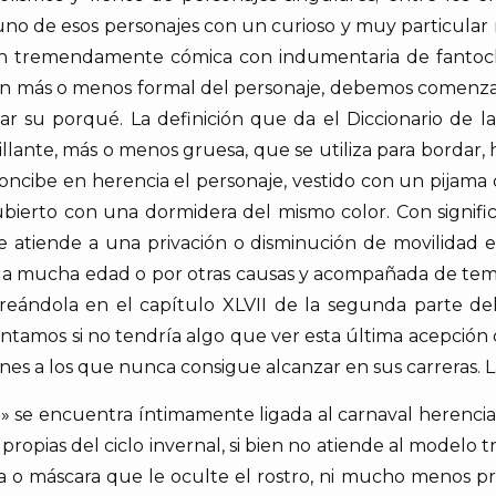
o de esos personajes con un curioso y muy particular 
ión tremendamente cómica con indumentaria de fantoc
ón más o menos formal del personaje, debemos comenzar 
r su porqué. La definición que da el Diccionario de l
illante, más o menos gruesa, que se utiliza para bordar, 
concibe en herencia el personaje, vestido con un pijama
cubierto con una dormidera del mismo color. Con signif
 que atiende a una privación o disminución de movilidad 
la mucha edad o por otras causas y acompañada de temb
ándola en el capítulo XLVII de la segunda parte del Q
guntamos si no tendría algo que ver esta última acepción
enes a los que nunca consigue alcanzar en sus carreras. 
lé» se encuentra íntimamente ligada al carnaval herenci
opias del ciclo invernal, si bien no atiende al modelo t
a o máscara que le oculte el rostro, ni mucho menos 