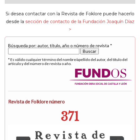
navigat
Si desea contactar con la Revista de Foklore puede hacerlo
desde la
sección de contacto de la Fundación Joaquín Díaz
>
Búsqueda por: autor, título, año o número de revista *
* Es válido cualquier término del nombre/apellido del autor, del título del
artículo y del número de revista o año.
Revista de Folklore número
371