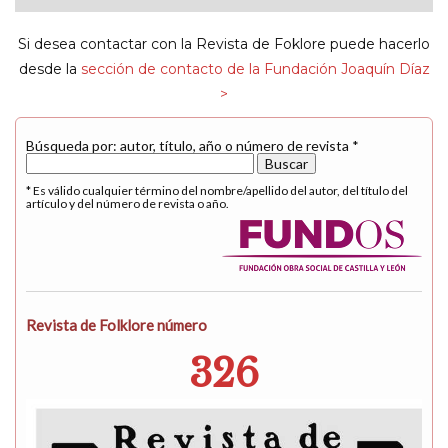
navigat
Si desea contactar con la Revista de Foklore puede hacerlo
desde la
sección de contacto de la Fundación Joaquín Díaz
>
Búsqueda por: autor, título, año o número de revista *
* Es válido cualquier término del nombre/apellido del autor, del título del
artículo y del número de revista o año.
Revista de Folklore número
326